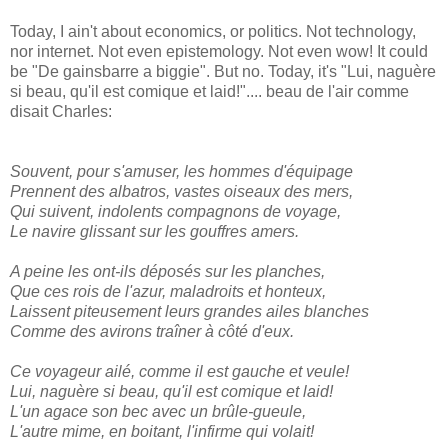
Today, I ain't about economics, or politics. Not technology,
nor internet. Not even epistemology. Not even wow! It could
be "De gainsbarre a biggie". But no. Today, it's "Lui, naguère
si beau, qu'il est comique et laid!".... beau de l'air comme
disait Charles:
Souvent, pour s'amuser, les hommes d'équipage
Prennent des albatros, vastes oiseaux des mers,
Qui suivent, indolents compagnons de voyage,
Le navire glissant sur les gouffres amers.
A peine les ont-ils déposés sur les planches,
Que ces rois de l'azur, maladroits et honteux,
Laissent piteusement leurs grandes ailes blanches
Comme des avirons traîner à côté d'eux.
Ce voyageur ailé, comme il est gauche et veule!
Lui, naguère si beau, qu'il est comique et laid!
L'un agace son bec avec un brûle-gueule,
L'autre mime, en boitant, l'infirme qui volait!